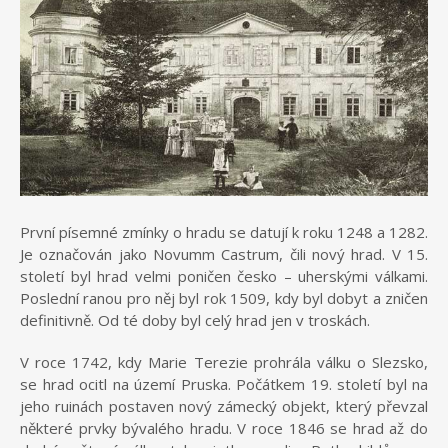
První písemné zmínky o hradu se datují k roku 1248 a 1282.
Je označován jako Novumm Castrum, čili nový hrad. V 15.
století byl hrad velmi poničen česko – uherskými válkami.
Poslední ranou pro něj byl rok 1509, kdy byl dobyt a zničen
definitivně. Od té doby byl celý hrad jen v troskách.
V roce 1742, kdy Marie Terezie prohrála válku o Slezsko,
se hrad ocitl na území Pruska. Počátkem 19. století byl na
jeho ruinách postaven nový zámecký objekt, který převzal
některé prvky bývalého hradu. V roce 1846 se hrad až do