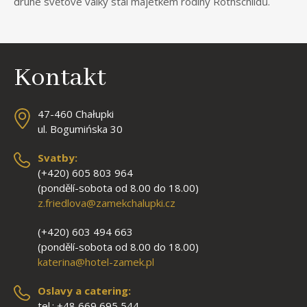
druhé světové války stal majetkem rodiny Rothschildů.
Kontakt
47-460 Chałupki
ul. Bogumińska 30
Svatby:
(+420) 605 803 964
(pondělí-sobota od 8.00 do 18.00)
z.friedlova@zamekchalupki.cz
(+420) 603 494 663
(pondělí-sobota od 8.00 do 18.00)
katerina@hotel-zamek.pl
Oslavy a catering:
tel.: +48 669 695 544