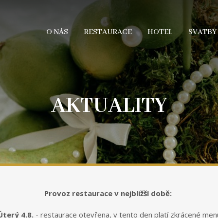
O NÁS
RESTAURACE
HOTEL
SVATBY
AKTUALITY
Provoz restaurace v nejbližší době:
Úterý 4.8.
- restaurace otevřena, v tento den platí zkrácené men