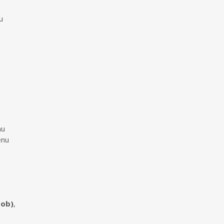
u
nu
enu
sob)
,